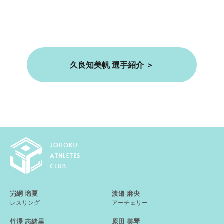
久良知美帆 選手紹介 ＞
屶網 瑠夏
渡邉 麻央
レスリング
アーチェリー
竹澤 志緒里
原田 美琴