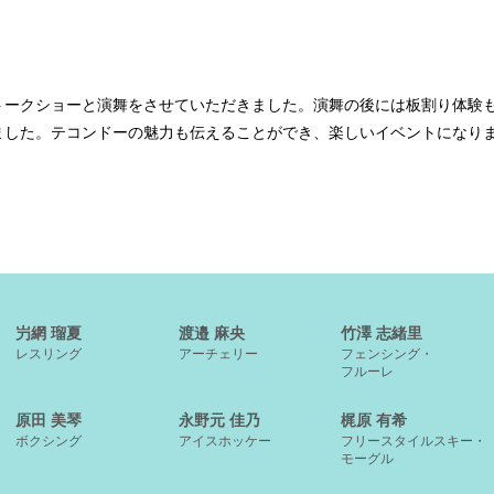
トークショーと演舞をさせていただきました。演舞の後には板割り体験
ました。テコンドーの魅力も伝えることができ、楽しいイベントになり
屶網 瑠夏
渡邉 麻央
竹澤 志緒里
レスリング
アーチェリー
フェンシング・
フルーレ
原田 美琴
永野元 佳乃
梶原 有希
ボクシング
アイスホッケー
フリースタイルスキー・
モーグル